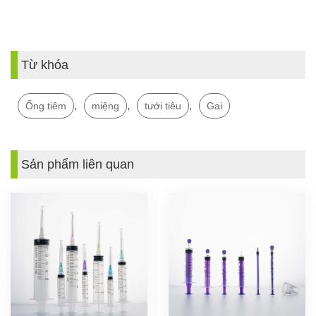
Từ khóa
,
,
,
Ống tiêm
miệng
tưới tiêu
Gai
Sản phẩm liên quan