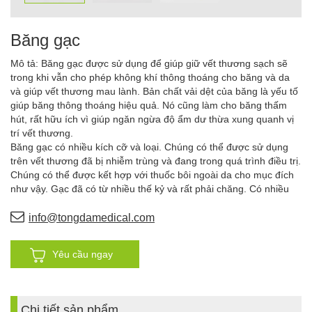
Băng gạc
Mô tả: Băng gạc được sử dụng để giúp giữ vết thương sạch sẽ
trong khi vẫn cho phép không khí thông thoáng cho băng và da
và giúp vết thương mau lành. Bản chất vải dệt của băng là yếu tố
giúp băng thông thoáng hiệu quả. Nó cũng làm cho băng thấm
hút, rất hữu ích vì giúp ngăn ngừa độ ẩm dư thừa xung quanh vị
trí vết thương.
Băng gạc có nhiều kích cỡ và loại. Chúng có thể được sử dụng
trên vết thương đã bị nhiễm trùng và đang trong quá trình điều trị.
Chúng có thể được kết hợp với thuốc bôi ngoài da cho mục đích
như vậy. Gạc đã có từ nhiều thế kỷ và rất phải chăng. Có nhiều
loại gạc khác nhau cho các mục đích khác nhau. Một số loại có
nhiều lớp trong khi những loại khác đơn giản hơn.
info@tongdamedical.com
Yêu cầu ngay
Chi tiết sản phẩm