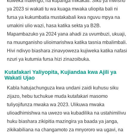
kuweka malengo, na kupanga mikakati. Siku ya mwisho
ya 2023 si wakati tu wa kuaga mwaka uliopita bali ni
fursa ya kukumbatia mustakabali kwa nguvu mpya na
umakini ulio wazi, hasa katika sekta ya B2B.
Mapambazuko ya 2024 yana ahadi za uvumbuzi, ukuaji,
na muunganisho ulioimarishwa katika tasnia mbalimbali.
Hivi ndivyo biashara zinavyoweza kujiweka katika nafasi
nzuri ya kutumia fursa hizi zinazoibuka.
Kutafakari Yaliyopita, Kujiandaa kwa Ajili ya
Wakati Ujao
Kabla hatujachunguza kwa undani zaidi kuhusu siku
zijazo, hebu tuchukue muda kutafakari masomo
tuliyojifunza mwaka wa 2023. Ulikuwa mwaka
ulioadhimishwa na uwezo wa kubadilika na ustahimilivu
huku biashara zikipitia mazingira ya baada ya janga,
zikikabiliana na changamoto za mnyororo wa ugavi, na