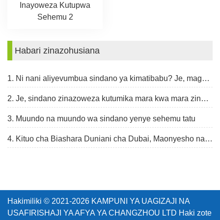
Inayoweza Kutupwa
Sehemu 2
Habari zinazohusiana
1. Ni nani aliyevumbua sindano ya kimatibabu? Je, mageuko ya sindano ni yapi?
2. Je, sindano zinazoweza kutumika mara kwa mara zinaweza kutumika mara kwa mara?
3. Muundo na muundo wa sindano yenye sehemu tatu
4. Kituo cha Biashara Duniani cha Dubai, Maonyesho na Bunge la Afya la Kiarabu, Januari 30 - Februari 2, 2023
Hakimiliki © 2021-2026 KAMPUNI YA UAGIZAJI NA
USAFIRISHAJI YA AFYA YA CHANGZHOU LTD Haki zote