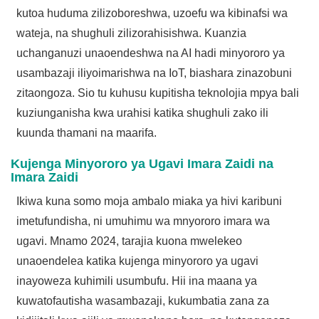
kutoa huduma zilizoboreshwa, uzoefu wa kibinafsi wa
wateja, na shughuli zilizorahisishwa. Kuanzia
uchanganuzi unaoendeshwa na AI hadi minyororo ya
usambazaji iliyoimarishwa na IoT, biashara zinazobuni
zitaongoza. Sio tu kuhusu kupitisha teknolojia mpya bali
kuziunganisha kwa urahisi katika shughuli zako ili
kuunda thamani na maarifa.
Kujenga Minyororo ya Ugavi Imara Zaidi na
Imara Zaidi
Ikiwa kuna somo moja ambalo miaka ya hivi karibuni
imetufundisha, ni umuhimu wa mnyororo imara wa
ugavi. Mnamo 2024, tarajia kuona mwelekeo
unaoendelea katika kujenga minyororo ya ugavi
inayoweza kuhimili usumbufu. Hii ina maana ya
kuwatofautisha wasambazaji, kukumbatia zana za