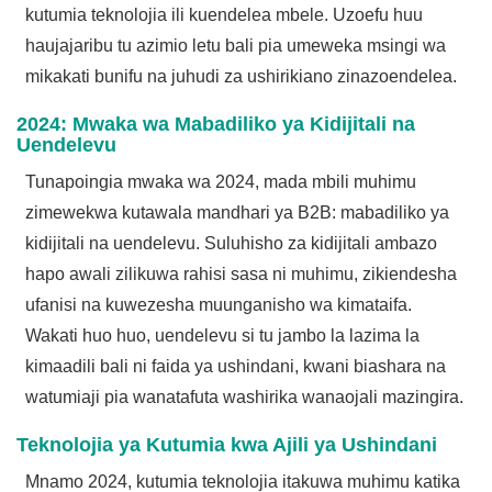
kutumia teknolojia ili kuendelea mbele. Uzoefu huu
haujajaribu tu azimio letu bali pia umeweka msingi wa
mikakati bunifu na juhudi za ushirikiano zinazoendelea.
2024: Mwaka wa Mabadiliko ya Kidijitali na
Uendelevu
Tunapoingia mwaka wa 2024, mada mbili muhimu
zimewekwa kutawala mandhari ya B2B: mabadiliko ya
kidijitali na uendelevu. Suluhisho za kidijitali ambazo
hapo awali zilikuwa rahisi sasa ni muhimu, zikiendesha
ufanisi na kuwezesha muunganisho wa kimataifa.
Wakati huo huo, uendelevu si tu jambo la lazima la
kimaadili bali ni faida ya ushindani, kwani biashara na
watumiaji pia wanatafuta washirika wanaojali mazingira.
Teknolojia ya Kutumia kwa Ajili ya Ushindani
Mnamo 2024, kutumia teknolojia itakuwa muhimu katika