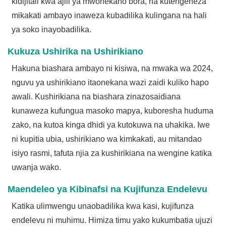
kidijitali kwa ajili ya mwonekano bora, na kutengeneza
mikakati ambayo inaweza kubadilika kulingana na hali
ya soko inayobadilika.
Kukuza Ushirika na Ushirikiano
Hakuna biashara ambayo ni kisiwa, na mwaka wa 2024,
nguvu ya ushirikiano itaonekana wazi zaidi kuliko hapo
awali. Kushirikiana na biashara zinazosaidiana
kunaweza kufungua masoko mapya, kuboresha huduma
zako, na kutoa kinga dhidi ya kutokuwa na uhakika. Iwe
ni kupitia ubia, ushirikiano wa kimkakati, au mitandao
isiyo rasmi, tafuta njia za kushirikiana na wengine katika
uwanja wako.
Maendeleo ya Kibinafsi na Kujifunza Endelevu
Katika ulimwengu unaobadilika kwa kasi, kujifunza
endelevu ni muhimu. Himiza timu yako kukumbatia ujuzi