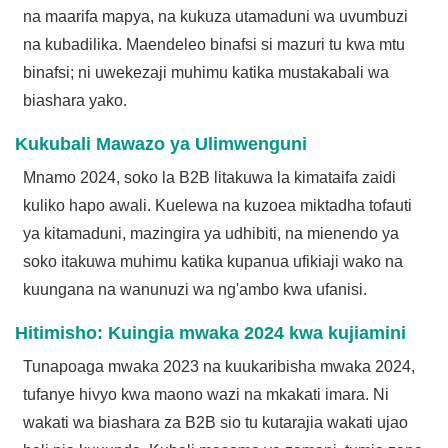
na maarifa mapya, na kukuza utamaduni wa uvumbuzi
na kubadilika. Maendeleo binafsi si mazuri tu kwa mtu
binafsi; ni uwekezaji muhimu katika mustakabali wa
biashara yako.
Kukubali Mawazo ya Ulimwenguni
Mnamo 2024, soko la B2B litakuwa la kimataifa zaidi
kuliko hapo awali. Kuelewa na kuzoea miktadha tofauti
ya kitamaduni, mazingira ya udhibiti, na mienendo ya
soko itakuwa muhimu katika kupanua ufikiaji wako na
kuungana na wanunuzi wa ng'ambo kwa ufanisi.
Hitimisho: Kuingia mwaka 2024 kwa kujiamini
Tunapoaga mwaka 2023 na kuukaribisha mwaka 2024,
tufanye hivyo kwa maono wazi na mkakati imara. Ni
wakati wa biashara za B2B sio tu kutarajia wakati ujao