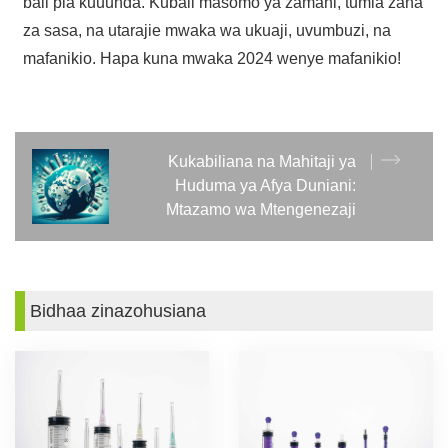
bali pia kuuunda. Kubali masomo ya zamani, tumia zana
za sasa, na utarajie mwaka wa ukuaji, uvumbuzi, na
mafanikio. Hapa kuna mwaka 2024 wenye mafanikio!
Kukabiliana na Mahitaji ya
Huduma ya Afya Duniani:
Mtazamo wa Mtengenezaji
Bidhaa zinazohusiana