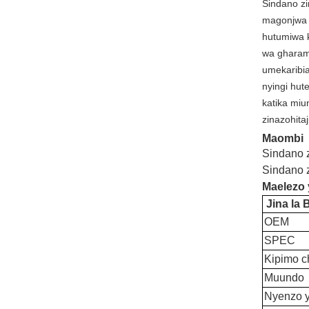
Sindano zi
magonjwa &
hutumiwa k
wa gharama
umekaribi
nyingi hut
katika miu
zinazohita
Maombi
Sindano 
Sindano 
Maelezo 
Jina la 
OEM
SPEC
Kipimo c
Muundo
Nyenzo y