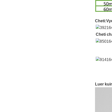
Cheti:
Vy
Cheti c
Kipen
Luer kui