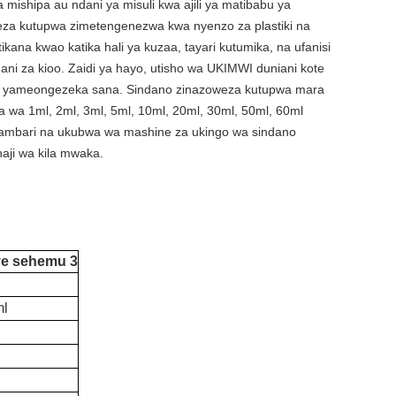
ishipa au ndani ya misuli kwa ajili ya matibabu ya
eza kutupwa zimetengenezwa kwa nyenzo za plastiki na
ana kwao katika hali ya kuzaa, tayari kutumika, na ufanisi
i za kioo. Zaidi ya hayo, utisho wa UKIMWI duniani kote
upa yameongezeka sana. Sindano zinazoweza kutupwa mara
 wa 1ml, 2ml, 3ml, 5ml, 10ml, 20ml, 30ml, 50ml, 60ml
 Nambari na ukubwa wa mashine za ukingo wa sindano
aji wa kila mwaka.
ye sehemu 3
ml