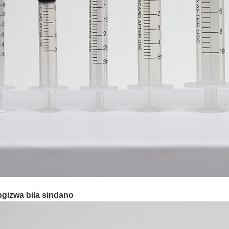
ngizwa bila sindano