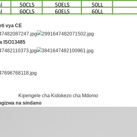
eti vya CE
ha ISO13485
gele cha Kidokezo cha Mdomo
ngizwa na sindano