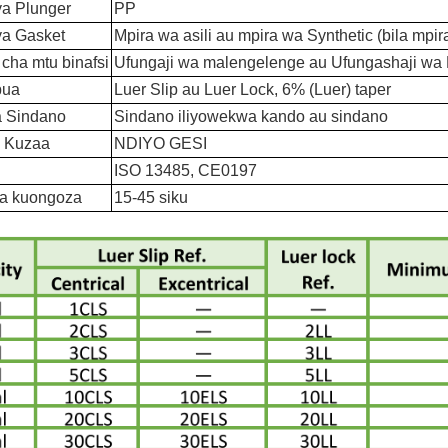
a Plunger
PP
a Gasket
Mpira wa asili au mpira wa Synthetic (bila mpir
 cha mtu binafsi
Ufungaji wa malengelenge au Ufungashaji wa
pua
Luer Slip au Luer Lock, 6% (Luer) taper
a Sindano
Sindano iliyowekwa kando au sindano
a Kuzaa
NDIYO GESI
ISO 13485, CE0197
a kuongoza
15-45 siku