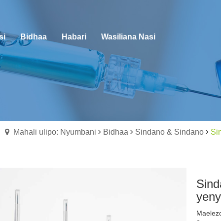
si
Bidhaa
Habari
Wasiliana Nasi
Mahali ulipo: Nyumbani
Bidhaa
Sindano & Sindano
Si
Sind
yeny
Maelezo