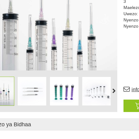
3
Maelezo
Uwezo: 
Nyenzo 
Nyenzo 
in
zo ya Bidhaa