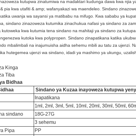
nazoweza kutupwa zinatumiwa na madaktari kudunga dawa kwa njia ya m
 pia kwa utafiti & amp; wafanyakazi wa maendeleo. Sindano zinazow
atika uwanja wa sayansi ya matibabu na mifugo. Kwa sababu ya kupatik
, sindano zinazoweza kutumika zinachukua nafasi ya sindano za zaman
a kutoweka kwa kutumia tena sindano na mahitaji ya sindano za kut
engenezwa kutoka kwa polypropen. Sindano zinapatikana katika ukubwa
ndo mbalimbali na inajumuisha aidha sehemu mbili au tatu za ujenzi.
jika hutegemea ujenzi wa sindano, idadi ya mashimo ya ukungu, uzalish
za Kinga
za Tiba
ya Bidhaa
Bidhaa
Sindano ya Kuzaa inayoweza kutupwa yen
Inapatikana
1ml, 2ml, 3ml, 5ml, 10ml, 20ml, 30ml, 50ml, 60
ha sindano
18G-27G
3 sehemu
a Pipa
PP