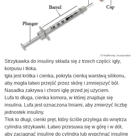
Strzykawka do insuliny składa się z trzech części: igły,
korpusu i tłoka.
Igła jest krótka i cienka, pokryta cienką warstwą silikonu,
aby mogła łatwo przejść przez skórę i zmniejszyć ból.
Nasadka zakrywa i chroni igłę przed jej użyciem.
Lufa to długa, cienka komora, w której znajduje się
insulina. Lufa jest oznaczona liniami, aby zmierzyć liczbę
jednostek insuliny.
Tłok to długi, cienki pręt, który ściśle przylega do wnętrza
cylindra strzykawki. Łatwo przesuwa się w górę i w dół,
aby zaciągnąć insulinę do cylindra lub wypchnąć insulinę