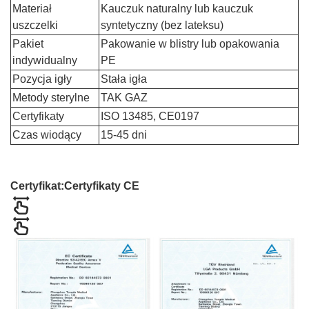
Materiał
Kauczuk naturalny lub kauczuk
uszczelki
syntetyczny (bez lateksu)
Pakiet
Pakowanie w blistry lub opakowania
indywidualny
PE
Pozycja igły
Stała igła
Metody sterylne
TAK GAZ
Certyfikaty
ISO 13485, CE0197
Czas wiodący
15-45 dni
Certyfikat:
Certyfikaty CE