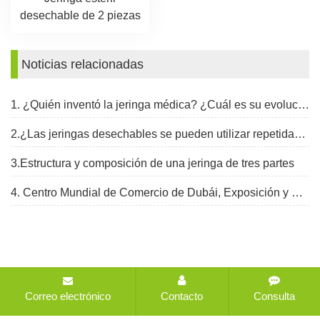
desechable de 2 piezas
Noticias relacionadas
1. ¿Quién inventó la jeringa médica? ¿Cuál es su evolución?
2.¿Las jeringas desechables se pueden utilizar repetidamente?
3.Estructura y composición de una jeringa de tres partes
4. Centro Mundial de Comercio de Dubái, Exposición y Congreso de Salud Árabe, del 30 de enero al 2 de febrero de 2023
Copyright © 2021-2026 CHANGZHOU HEALTH IMPORT
Correo electrónico
Contacto
Consulta
AND EXPORT COMPANY LTD Todos los derechos
reservados
Mapa del sitio
Todas las etiquetas
Diseñado