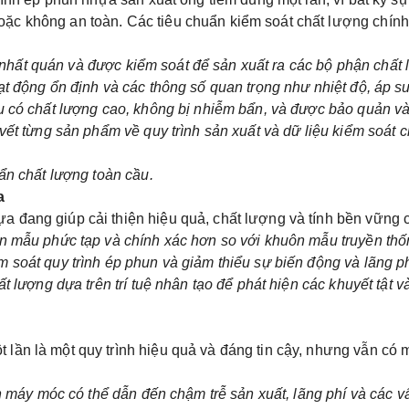
ặc không an toàn. Các tiêu chuẩn kiểm soát chất lượng chính 
ình nhất quán và được kiểm soát để sản xuất ra các bộ phận chấ
t động ổn định và các thông số quan trọng như nhiệt độ, áp suấ
ệu có chất lượng cao, không bị nhiễm bẩn, và được bảo quản và
vết từng sản phẩm về quy trình sản xuất và dữ liệu kiểm soát c
uẩn chất lượng toàn cầu.
a
 đang giúp cải thiện hiệu quả, chất lượng và tính bền vững củ
ôn mẫu phức tạp và chính xác hơn so với khuôn mẫu truyền th
 soát quy trình ép phun và giảm thiểu sự biến động và lãng ph
t lượng dựa trên trí tuệ nhân tạo để phát hiện các khuyết tật và
lần là một quy trình hiệu quả và đáng tin cậy, nhưng vẫn có m
ận máy móc có thể dẫn đến chậm trễ sản xuất, lãng phí và các v