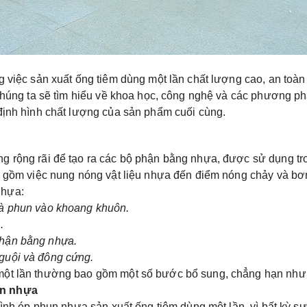
ng việc sản xuất ống tiêm dùng một lần chất lượng cao, an toà
, chúng ta sẽ tìm hiểu về khoa học, công nghệ và các phương p
 định hình chất lượng của sản phẩm cuối cùng.
ng rộng rãi để tạo ra các bộ phận bằng nhựa, được sử dụng tr
bao gồm việc nung nóng vật liệu nhựa đến điểm nóng chảy và 
nhựa:
và phun vào khoang khuôn.
.
phận bằng nhựa.
guội và đông cứng.
một lần thường bao gồm một số bước bổ sung, chẳng hạn như d
un nhựa
trình ép phun nhựa sản xuất ống tiêm dùng một lần, vì bất kỳ s