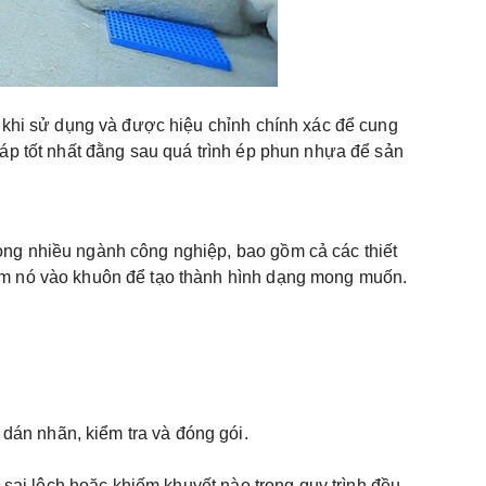
n khi sử dụng và được hiệu chỉnh chính xác để cung
háp tốt nhất đằng sau quá trình ép phun nhựa để sản
ong nhiều ngành công nghiệp, bao gồm cả các thiết
bơm nó vào khuôn để tạo thành hình dạng mong muốn.
án nhãn, kiểm tra và đóng gói.
ự sai lệch hoặc khiếm khuyết nào trong quy trình đều