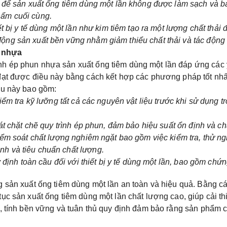
ng để sản xuất ống tiêm dùng một lần không được làm sạch và 
hẩm cuối cùng.
ết bị y tế dùng một lần như kim tiêm tạo ra một lượng chất thải
ộng sản xuất bền vững nhằm giảm thiểu chất thải và tác động
n nhựa
h ép phun nhựa sản xuất ống tiêm dùng một lần đáp ứng các y
đạt được điều này bằng cách kết hợp các phương pháp tốt nhất
ều này bao gồm:
kiểm tra kỹ lưỡng tất cả các nguyên vật liệu trước khi sử dụng
oát chặt chẽ quy trình ép phun, đảm bảo hiệu suất ổn định và 
kiểm soát chất lượng nghiêm ngặt bao gồm việc kiểm tra, thử 
h và tiêu chuẩn chất lượng.
uy định toàn cầu đối với thiết bị y tế dùng một lần, bao gồm c
 sản xuất ống tiêm dùng một lần an toàn và hiệu quả. Bằng các
ục sản xuất ống tiêm dùng một lần chất lượng cao, giúp cải t
g, tính bền vững và tuân thủ quy định đảm bảo rằng sản phẩm 