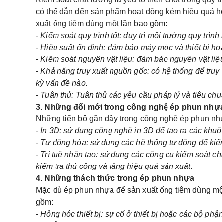
có thể dẫn đến sản phẩm hoạt động kém hiệu quả ho
xuất ống tiêm dùng một lần bao gồm:
- Kiểm soát quy trình tốt: duy trì môi trường quy tr
- Hiệu suất ổn định: đảm bảo máy móc và thiết bị hoạ
- Kiểm soát nguyên vật liệu: đảm bảo nguyên vật li
- Khả năng truy xuất nguồn gốc: có hệ thống để truy 
kỳ vấn đề nào.
- Tuân thủ: Tuân thủ các yêu cầu pháp lý và tiêu ch
3. Những đổi mới trong công nghệ ép phun nhự
Những tiến bộ gần đây trong công nghệ ép phun nhựa
- In 3D: sử dụng công nghệ in 3D để tạo ra các khu
- Tự động hóa: sử dụng các hệ thống tự động để kiểm
- Trí tuệ nhân tạo: sử dụng các công cụ kiểm soát chấ
kiểm tra thủ công và tăng hiệu quả sản xuất.
4. Những thách thức trong ép phun nhựa
Mặc dù ép phun nhựa để sản xuất ống tiêm dùng một 
gồm:
- Hỏng hóc thiết bị: sự cố ở thiết bị hoặc các bộ ph