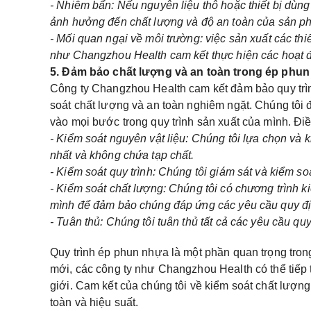
- Nhiễm bẩn: Nếu nguyên liệu thô hoặc thiết bị dù
ảnh hưởng đến chất lượng và độ an toàn của sản p
- Mối quan ngại về môi trường: việc sản xuất các thi
như Changzhou Health cam kết thực hiện các hoạt đ
5. Đảm bảo chất lượng và an toàn trong ép phu
Công ty Changzhou Health cam kết đảm bảo quy trìn
soát chất lượng và an toàn nghiêm ngặt. Chúng tôi 
vào mọi bước trong quy trình sản xuất của mình. Đi
- Kiểm soát nguyên vật liệu: Chúng tôi lựa chọn và 
nhất và không chứa tạp chất.
- Kiểm soát quy trình: Chúng tôi giám sát và kiểm s
- Kiểm soát chất lượng: Chúng tôi có chương trình 
mình để đảm bảo chúng đáp ứng các yêu cầu quy địn
- Tuân thủ: Chúng tôi tuân thủ tất cả các yêu cầu q
Quy trình ép phun nhựa là một phần quan trọng trong
mới, các công ty như Changzhou Health có thể tiếp t
giới. Cam kết của chúng tôi về kiểm soát chất lượn
toàn và hiệu suất.