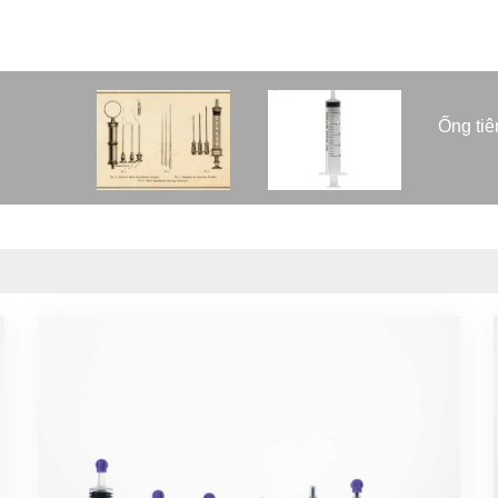
Ống tiê