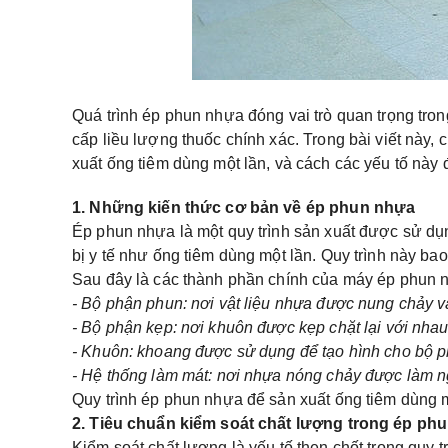
Quá trình ép phun nhựa đóng vai trò quan trọng tro
cấp liều lượng thuốc chính xác. Trong bài viết này
xuất ống tiêm dùng một lần, và cách các yếu tố này
1. Những kiến ​​thức cơ bản về ép phun nhựa
Ép phun nhựa là một quy trình sản xuất được sử dụ
bị y tế như ống tiêm dùng một lần. Quy trình này 
Sau đây là các thành phần chính của máy ép phun 
- Bộ phận phun: nơi vật liệu nhựa được nung chảy 
- Bộ phận kẹp: nơi khuôn được kẹp chặt lại với nhau
- Khuôn: khoang được sử dụng để tạo hình cho bộ 
- Hệ thống làm mát: nơi nhựa nóng chảy được làm n
Quy trình ép phun nhựa để sản xuất ống tiêm dùng 
2. Tiêu chuẩn kiểm soát chất lượng trong ép ph
Kiểm soát chất lượng là yếu tố then chốt trong quy 