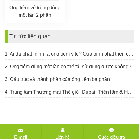
Ống tiêm vô trùng dùng
một lần 2 phần
Tin tức liên quan
1. Ai đã phát minh ra ống tiêm y tế? Quá trình phát triển của ống tiêm diễn ra như thế nào?
2. Ống tiêm dùng một lần có thể tái sử dụng được không?
3. Cấu trúc và thành phần của ống tiêm ba phần
4. Trung tâm Thương mại Thế giới Dubai, Triển lãm & Hội nghị Y tế Ả Rập, 30 tháng 1 - 2 tháng 2 năm 2023
Bản quyền © 2021-2026 CÔNG TY TNHH XUẤT NHẬP
E-mail
Liên hệ
Cuộc điều tra
KHẨU Y TẾ TRƯỜNG CHÂU. Mọi quyền được bảo