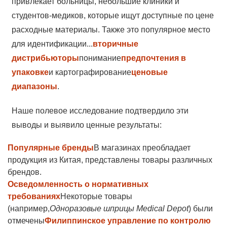
привлекает больницы, небольшие клиники и
студентов-медиков, которые ищут доступные по цене
расходные материалы. Также это популярное место
для идентификации...
вторичные
дистрибьюторы
понимание
предпочтения в
упаковке
и картографирование
ценовые
диапазоны
.
Наше полевое исследование подтвердило эти
выводы и выявило ценные результаты:
Популярные бренды
В магазинах преобладает
продукция из Китая, представлены товары различных
брендов.
Осведомленность о нормативных
требованиях
Некоторые товары
(например,
Одноразовые шприцы Medical Depot
) были
отмечены
Филиппинское управление по контролю