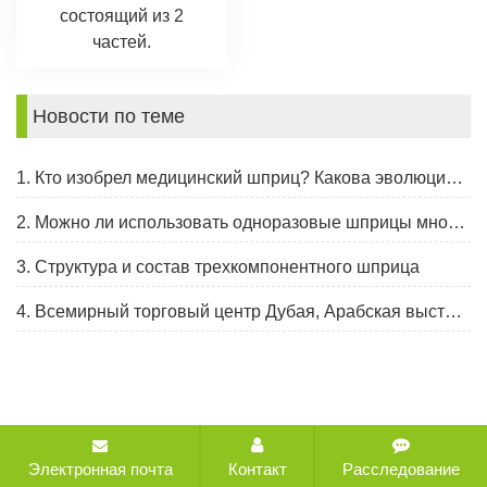
состоящий из 2
частей.
Новости по теме
1. Кто изобрел медицинский шприц? Какова эволюция шприца?
2. Можно ли использовать одноразовые шприцы многократно?
3. Структура и состав трехкомпонентного шприца
4. Всемирный торговый центр Дубая, Арабская выставка и конгресс здравоохранения, 30 января - 2 февраля 2023 г.
Авторские права © 2021-2026 CHANGZHOU HEALTH
Электронная почта
Контакт
Расследование
IMPORT AND EXPORT COMPANY LTD. Все права