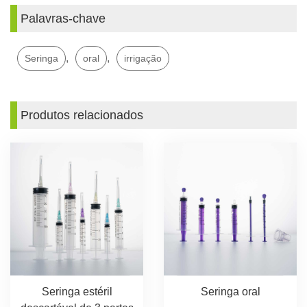
Palavras-chave
,
,
Seringa
oral
irrigação
Produtos relacionados
Seringa estéril
Seringa oral