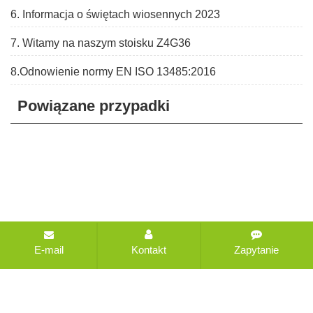
6. Informacja o świętach wiosennych 2023
7. Witamy na naszym stoisku Z4G36
8.Odnowienie normy EN ISO 13485:2016
Powiązane przypadki
Copyright © 2021-2026 CHANGZHOU HEALTH IMPORT
E-mail
Kontakt
Zapytanie
AND EXPORT COMPANY LTD Wszelkie prawa
zastrzeżone
Mapa witryny
Wszystkie tagi
Zaprojektowane
przez Zhonghuan Internet