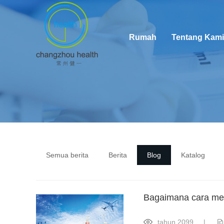
Rumah
Tentang Kami
Semua berita
Berita
Blog
Katalog
Bagaimana cara meng
tahun 2099
|