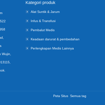
Kategori produk
Alat Suntik & Jarum
om
Infus & Transfusi
0522
1958
Pembalut Medis
ad,
Keadaan darurat & pembedahan
a
Perlengkapan Medis Lainnya
k Wujin,
013115,
kok.
Peta Situs
Semua tag