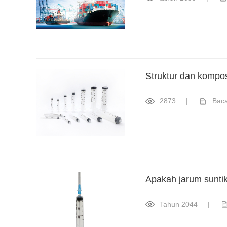
Struktur dan komposi
2873
|
Bac
Apakah jarum suntik
Tahun 2044
|