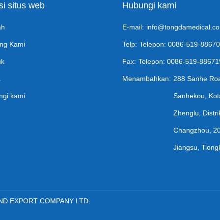
i situs web
Hubungi kami
ah
E-mail:
info@tongdamedical.c
ng Kami
Telp:
Telepon: 0086-519-8867
uk
Fax:
Telepon: 0086-519-8867
a
Menambahkan:
288 Sanhe Ro
gi kami
Sanhekou, Kot
Zhenglu, Distri
Changzhou, 2
Jiangsu, Tiong
AND EXPORT COMPANY LTD.