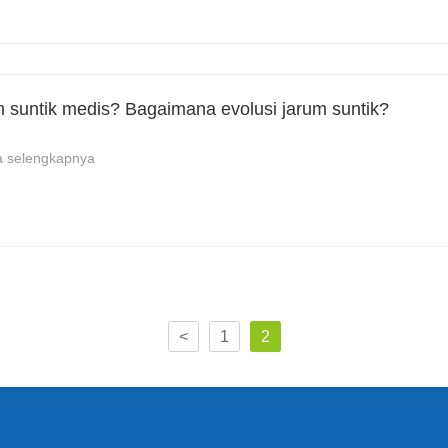
 suntik medis? Bagaimana evolusi jarum suntik?
a selengkapnya
<
1
2