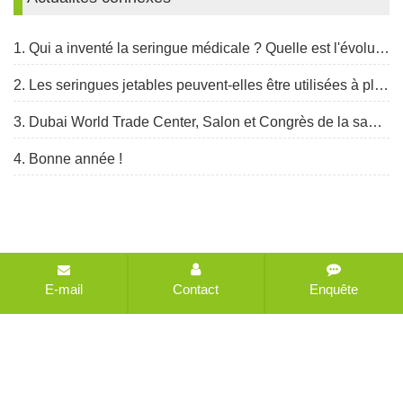
1. Qui a inventé la seringue médicale ? Quelle est l'évolution de la seringue ?
2. Les seringues jetables peuvent-elles être utilisées à plusieurs reprises ?
3. Dubai World Trade Center, Salon et Congrès de la santé arabe, du 30 janvier au 2 février 2023
4. Bonne année !
Droits d'auteur © 2021-2026 CHANGZHOU HEALTH
E-mail
Contact
Enquête
IMPORT AND EXPORT COMPANY LTD Tous droits
réservés
Plan du site
Toutes les étiquettes
Conçu par
Zhonghuan Internet