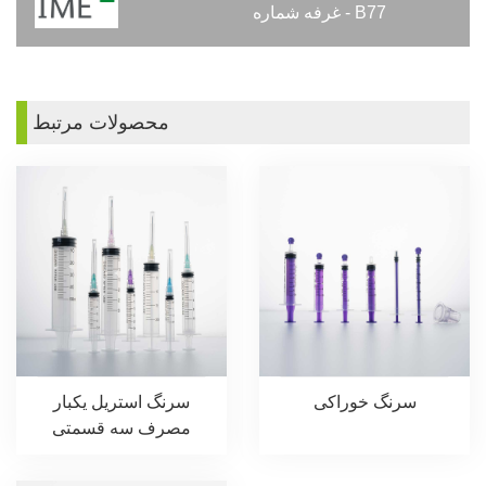
- غرفه شماره B77
محصولات مرتبط
سرنگ خوراکی
سرنگ استریل یکبار
مصرف سه قسمتی